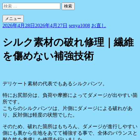
コ
検
ン
索:
テ
メニュー
ン
2026年4月28日
2026年4月27日
senya1008
お直し
ツ
へ
シルク素材の破れ修理｜繊維
ス
キ
を傷めない補強技術
ッ
プ
デリケート素材の代表でもあるシルクパンツ。
特にお尻部分は、負荷や摩擦によってダメージが出やすい箇
所です。
こちらのシルクパンツは、片側にダメージによる破れがあ
り、反対側は軽度の状態でした。
そのため、破れた箇所はもちろん、ダメージが進行しやすい
側にも裏から生地をあてて補強する事で、全体のバランスと
耐久性を考慮した修理を行いました。