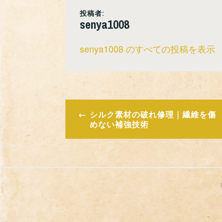
投稿者:
senya1008
senya1008 のすべての投稿を表示
投
シルク素材の破れ修理｜繊維を傷
稿
めない補強技術
ナ
ビ
ゲ
ー
シ