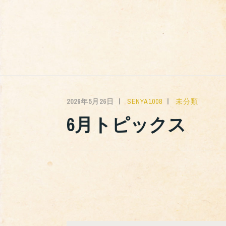
コ
ン
テ
ン
ツ
へ
ス
2026年5月26日
SENYA1008
未分類
キ
6月トピックス
ッ
プ