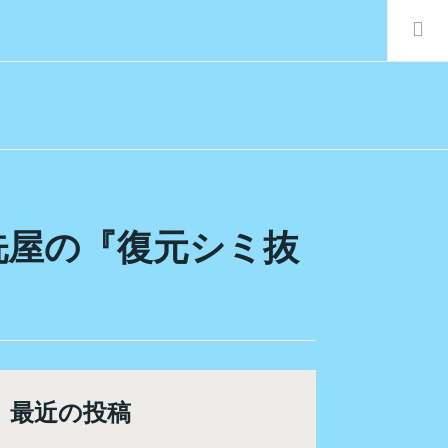
検
索:
洗屋の『復元シミ抜
最近の投稿