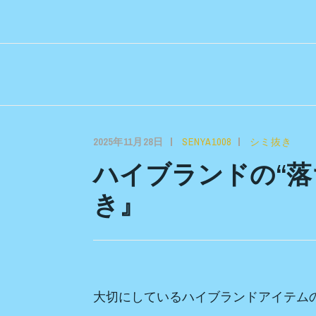
コ
ン
テ
ン
ツ
へ
ス
2025年11月28日
SENYA1008
シミ抜き
キ
ハイブランドの“落
ッ
き』
プ
大切にしているハイブランドアイテムの